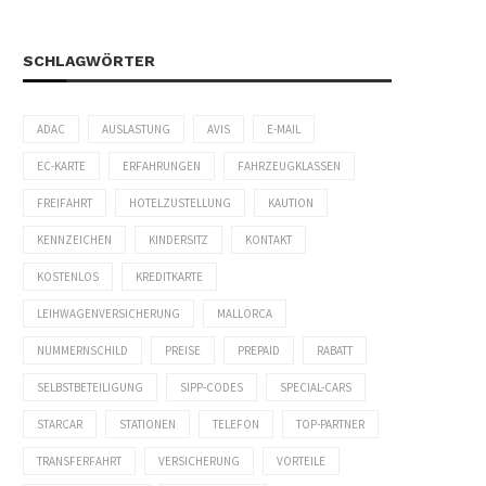
SCHLAGWÖRTER
ADAC
AUSLASTUNG
AVIS
E-MAIL
EC-KARTE
ERFAHRUNGEN
FAHRZEUGKLASSEN
FREIFAHRT
HOTELZUSTELLUNG
KAUTION
KENNZEICHEN
KINDERSITZ
KONTAKT
KOSTENLOS
KREDITKARTE
LEIHWAGENVERSICHERUNG
MALLORCA
NUMMERNSCHILD
PREISE
PREPAID
RABATT
SELBSTBETEILIGUNG
SIPP-CODES
SPECIAL-CARS
STARCAR
STATIONEN
TELEFON
TOP-PARTNER
TRANSFERFAHRT
VERSICHERUNG
VORTEILE