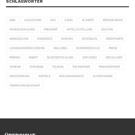
SCHLAGWÖRTER
ADAC
AUSLASTUNG
AVIS
E-MAIL
EC-KARTE
ERFAHRUNGEN
FAHRZEUGKLASSEN
FREIFAHRT
HOTELZUSTELLUNG
KAUTION
KENNZEICHEN
KINDERSITZ
KONTAKT
KOSTENLOS
KREDITKARTE
LEIHWAGENVERSICHERUNG
MALLORCA
NUMMERNSCHILD
PREISE
PREPAID
RABATT
SELBSTBETEILIGUNG
SIPP-CODES
SPECIAL-CARS
STARCAR
STATIONEN
TELEFON
TOP-PARTNER
TRANSFERFAHRT
VERSICHERUNG
VORTEILE
WOCHENENDMIETE
ZUSATZFAHRER
ÜBERFÜHRUNGSFAHRT