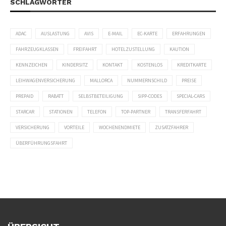
SCHLAGWÖRTER
ADAC
AUSLASTUNG
AVIS
E-MAIL
EC-KARTE
ERFAHRUNGEN
FAHRZEUGKLASSEN
FREIFAHRT
HOTELZUSTELLUNG
KAUTION
KENNZEICHEN
KINDERSITZ
KONTAKT
KOSTENLOS
KREDITKARTE
LEIHWAGENVERSICHERUNG
MALLORCA
NUMMERNSCHILD
PREISE
PREPAID
RABATT
SELBSTBETEILIGUNG
SIPP-CODES
SPECIAL-CARS
STARCAR
STATIONEN
TELEFON
TOP-PARTNER
TRANSFERFAHRT
VERSICHERUNG
VORTEILE
WOCHENENDMIETE
ZUSATZFAHRER
ÜBERFÜHRUNGSFAHRT