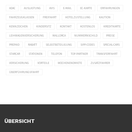
ADAC
AUSLASTUNG
AVIS
E-MAIL
EC-KARTE
ERFAHRUNGEN
FAHRZEUGKLASSEN
FREIFAHRT
HOTELZUSTELLUNG
KAUTION
KENNZEICHEN
KINDERSITZ
KONTAKT
KOSTENLOS
KREDITKARTE
LEIHWAGENVERSICHERUNG
MALLORCA
NUMMERNSCHILD
PREISE
PREPAID
RABATT
SELBSTBETEILIGUNG
SIPP-CODES
SPECIAL-CARS
STARCAR
STATIONEN
TELEFON
TOP-PARTNER
TRANSFERFAHRT
VERSICHERUNG
VORTEILE
WOCHENENDMIETE
ZUSATZFAHRER
ÜBERFÜHRUNGSFAHRT
ÜBERSICHT