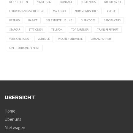
KENNZEICHEN
KINDERSITZ
KONTAKT
KOSTENLOS
KREDITKARTE
LEIHWAGENVERSICHERUNG
MALLORCA
NUMMERNSCHILD
PREISE
PREPAID
RABATT
SELBSTBETEILIGUNG
SIPP-CODES
SPECIAL-CARS
STARCAR
STATIONEN
TELEFON
TOP-PARTNER
TRANSFERFAHRT
VERSICHERUNG
VORTEILE
WOCHENENDMIETE
ZUSATZFAHRER
ÜBERFÜHRUNGSFAHRT
ÜBERSICHT
Home
Über uns
Mietwagen