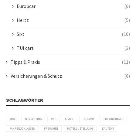
Europcar
(6)
Hertz
(5)
Sixt
(10)
TUI cars
(3)
Tipps & Praxis
(11)
Versicherungen & Schutz
(6)
SCHLAGWÖRTER
ADAC
AUSLASTUNG
AVIS
E-MAIL
EC-KARTE
ERFAHRUNGEN
FAHRZEUGKLASSEN
FREIFAHRT
HOTELZUSTELLUNG
KAUTION