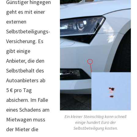
Günstiger hingegen
geht es mit einer
externen
Selbstbeteiligungs-
Versicherung. Es
gibt einige
Anbieter, die den
Selbstbehalt des
Autoanbieters ab
5 € pro Tag
absichern. Im Falle
eines Schadens am
Ein kleiner Steinschlag kann schnell
Mietwagen muss
einige hundert Euro der
Selbstbeteiligung kosten.
der Mieter die