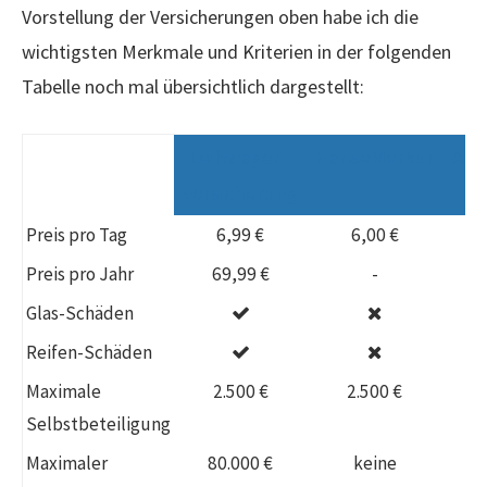
Vorstellung der Versicherungen oben habe ich die
wichtigsten Merkmale und Kriterien in der folgenden
Tabelle noch mal übersichtlich dargestellt:
Leihwagen-
HanseMerkur
App
versicherung
Preis pro Tag
6,99 €
6,00 €
4
Preis pro Jahr
69,99 €
-
Glas-Schäden
Reifen-Schäden
Maximale
2.500 €
2.500 €
1
Selbstbeteiligung
Maximaler
80.000 €
keine