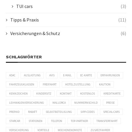
TUI cars
(3)
Tipps & Praxis
(11)
Versicherungen & Schutz
(6)
SCHLAGWÖRTER
ADAC
AUSLASTUNG
AVIS
E-MAIL
EC-KARTE
ERFAHRUNGEN
FAHRZEUGKLASSEN
FREIFAHRT
HOTELZUSTELLUNG
KAUTION
KENNZEICHEN
KINDERSITZ
KONTAKT
KOSTENLOS
KREDITKARTE
LEIHWAGENVERSICHERUNG
MALLORCA
NUMMERNSCHILD
PREISE
PREPAID
RABATT
SELBSTBETEILIGUNG
SIPP-CODES
SPECIAL-CARS
STARCAR
STATIONEN
TELEFON
TOP-PARTNER
TRANSFERFAHRT
VERSICHERUNG
VORTEILE
WOCHENENDMIETE
ZUSATZFAHRER