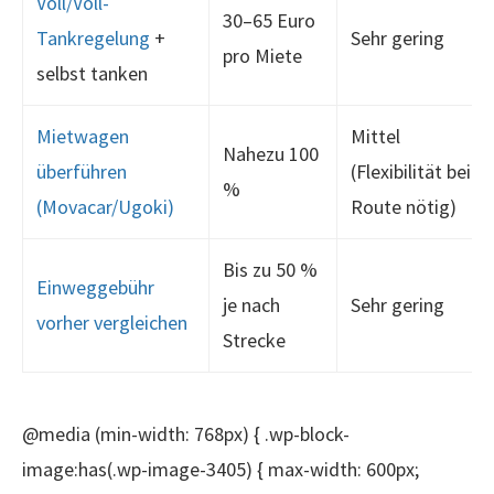
Voll/Voll-
30–65 Euro
Tankregelung
+
Sehr gering
pro Miete
selbst tanken
Mietwagen
Mittel
Nahezu 100
überführen
(Flexibilität bei
%
(Movacar/Ugoki)
Route nötig)
Bis zu 50 %
Einweggebühr
je nach
Sehr gering
vorher vergleichen
Strecke
@media (min-width: 768px) { .wp-block-
image:has(.wp-image-3405) { max-width: 600px;